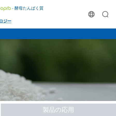
- 酵母たんぱく質
ロジー
製品の応用