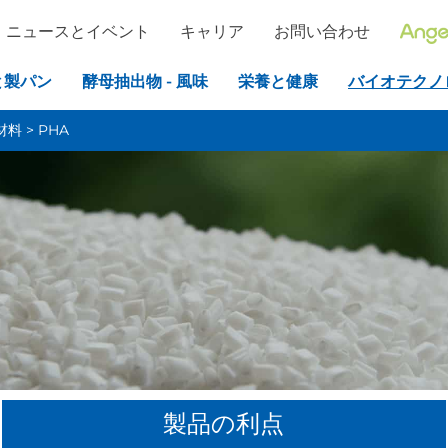
ニュースとイベント
キャリア
お問い合わせ
と製パン
酵母抽出物 - 風味
栄養と健康
バイオテクノ
材料
>
PHA
製品の利点