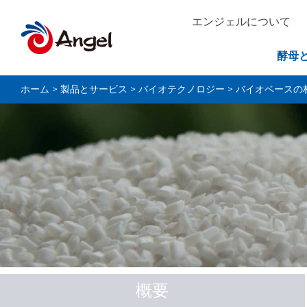
エンジェルについて
酵母
ホーム
>
製品とサービス
>
バイオテクノロジー
>
バイオベースの
概要