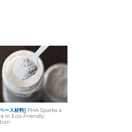
ベース材料]
PHA Sparks a
a in Eco-Friendly
tion