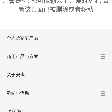
温馨提醒: 您可能输入了错误的网址, 或
者该页面已被删除或者移动
个人及家庭产品
面点用品
商用产品与方案
酵母粉
烘焙用品
烘焙与中华面食
关于安琪
泡打粉
乳制品
烘焙
调味品
食品调味
膨松剂
公司简介
新闻与活动
预拌粉
中华面食
改良剂
鸡精
YE食品调味
营养食品
营养健康
烘焙原料
技术创新
烘焙装备
公司新闻
联系我们