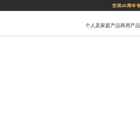
安琪40周年
个人及家庭产品
商用产
Français
日本語