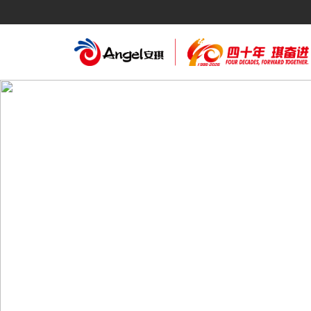
English
Español