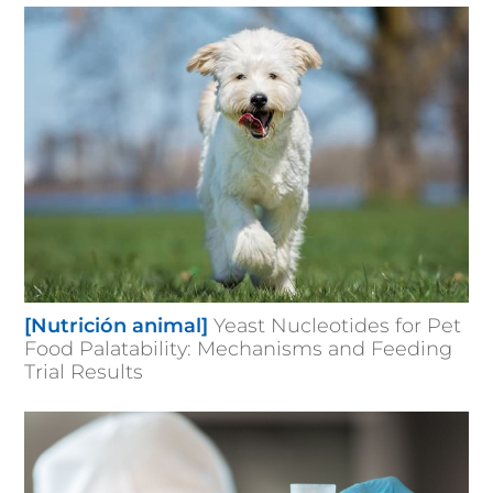
[Nutrición animal]
Yeast Nucleotides for Pet
Food Palatability: Mechanisms and Feeding
Trial Results