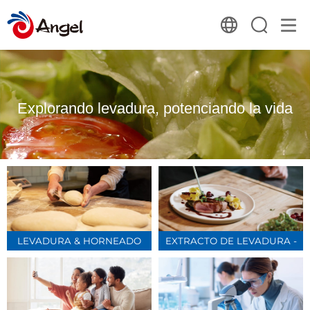
Explorando levadura, potenciando la vida
LEVADURA & HORNEADO
EXTRACTO DE LEVADURA -
SALADO