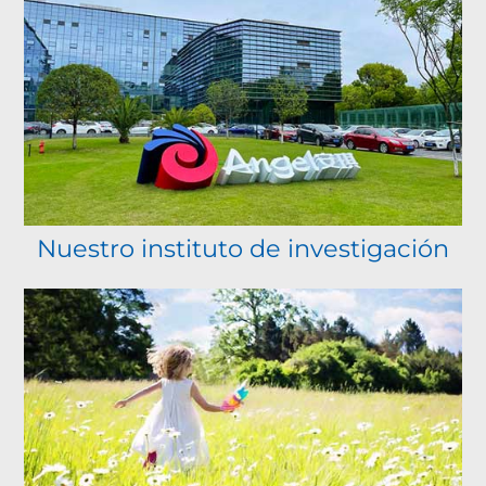
12.000+
170+
33
empleados
PAÍSES
BASES DE
PRODUCCI
Nuestro instituto de investigación