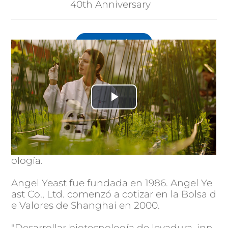
40th Anniversary
Ver todo
Sobre nosotros
Play
Angel es una empresa global de levadura y
biotecnología que desarrolla soluciones d
Video
e ingredientes naturales para las industrias
de alimentos y bebidas, nutrición y biotecn
ología.
Angel Yeast fue fundada en 1986. Angel Ye
ast Co., Ltd. comenzó a cotizar en la Bolsa d
e Valores de Shanghai en 2000.
"Desarrollar biotecnología de levadura, inn