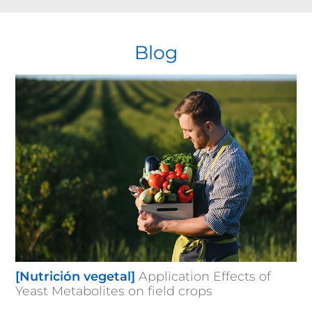
Blog
[Nutrición vegetal]
Application Effects of
Yeast Metabolites on field crops