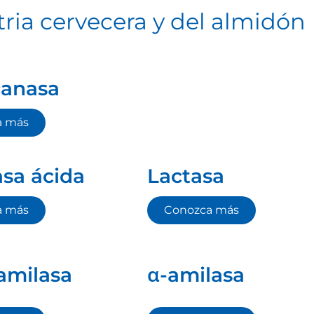
ria cervecera y del almidón
canasa
a más
asa ácida
Lactasa
a más
Conozca más
amilasa
α-amilasa