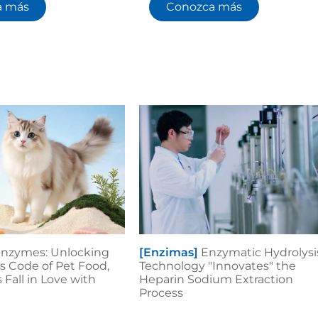
a más
Conozca más
nzymes: Unlocking
[Enzimas]
Enzymatic Hydrolysi
us Code of Pet Food,
Technology "Innovates" the
Fall in Love with
Heparin Sodium Extraction
Process