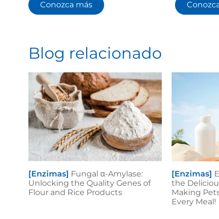
Conozca más
Conozc
Blog relacionado
[Enzimas]
Fungal α-Amylase:
[Enzimas]
E
Unlocking the Quality Genes of
the Delicio
Flour and Rice Products
Making Pets 
Every Meal!