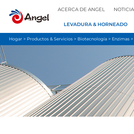
ACERCA DE ANGEL
NOTICIA
LEVADURA & HORNEADO
Hogar
>
Productos & Servicios
>
Biotecnología
>
Enzimas