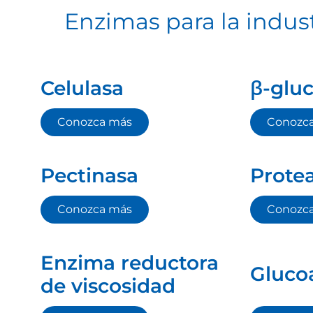
Enzimas para la indust
Celulasa
β-glu
Conozca más
Conozc
Pectinasa
Prote
Conozca más
Conozc
Enzima reductora
Gluco
de viscosidad