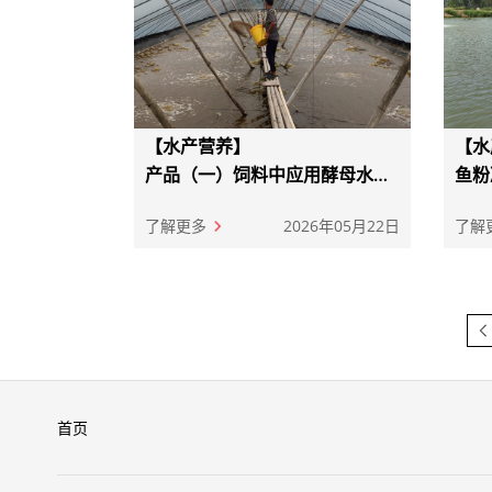
【水产营养】
【水
产品（一）饲料中应用酵母水解
鱼粉
物，调控水产动物肠道健康
全周
稳增
了解更多
2026年05月22日
了解
首页