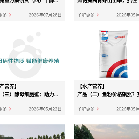
减量方案研究（四）｜酵母
如何提高青虾出苗率，抓住“
物：降本增效+抗应激双重
个”关键环节，让您事半功倍
方案
更多
2026年07月28日
了解更多
2026年05
产营养】
【水产营养】
（三）酵母细胞壁：助力水
产品（二）鱼粉价格飙涨？
远海养殖的绿色引擎
芬2.0实现1:1高效替代！ 国内外
的鱼粉行情
更多
2026年05月22日
了解更多
2026年05