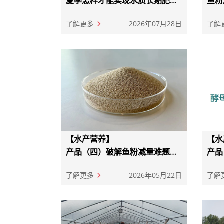
夏季怎样才能实现水质长期肥活
鱼粉
嫩爽？答案在这
水解
解决
了解更多
2026年07月28日
了解
【水产营养】
【水
产品（四）破解鱼粉减量难题，
产品
酵母硒护航水产养殖
产深
了解更多
2026年05月22日
了解