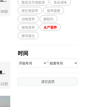
三
酿造及生物能源
食品调味
微生物营养
营养健康
月30日
动物营养
酶制剂
植物营养
水产营养
酵母蛋白
时间
_
赛渔
清空选项
月22日