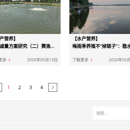
产营养】
【水产营养】
减量方案研究（二）赛渔芬
梅雨季养殖不“掉链子”：稳
期替代鱼粉，黄颡鱼养殖长
逆，关键就几招！
效新范式
更多
2026年05月13日
了解更多
2026年05
1
2
3
4