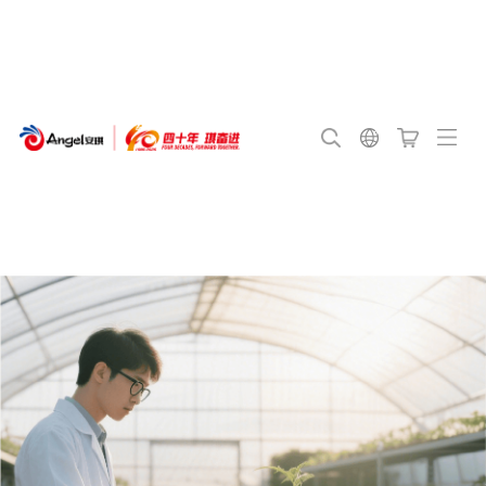
English
Français
Português
Español
日本語
Bahasa
Indonesia