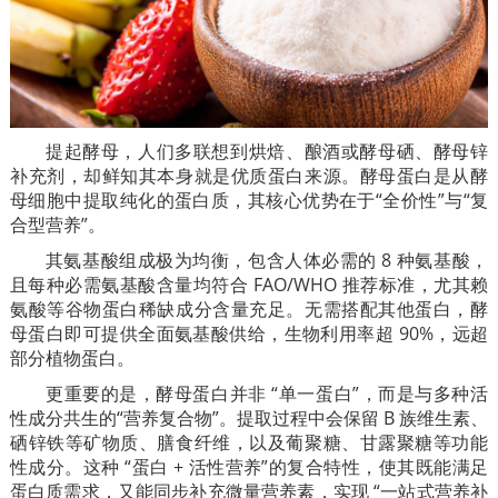
提起酵母，人们多联想到烘焙、酿酒或酵母硒、酵母锌
补充剂，却鲜知其本身就是优质蛋白来源。酵母蛋白是从酵
母细胞中提取纯化的蛋白质，其核心优势在于“全价性”与“复
合型营养”。
其氨基酸组成极为均衡，包含人体必需的 8 种氨基酸，
且每种必需氨基酸含量均符合 FAO/WHO 推荐标准，尤其赖
氨酸等谷物蛋白稀缺成分含量充足。无需搭配其他蛋白，酵
母蛋白即可提供全面氨基酸供给，生物利用率超 90%，远超
部分植物蛋白。
更重要的是，酵母蛋白并非 “单一蛋白”，而是与多种活
性成分共生的“营养复合物”。提取过程中会保留 B 族维生素、
硒锌铁等矿物质、膳食纤维，以及葡聚糖、甘露聚糖等功能
性成分。这种 “蛋白 + 活性营养”的复合特性，使其既能满足
蛋白质需求，又能同步补充微量营养素，实现 “一站式营养补