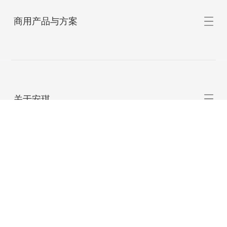
面点用品
商用产品与方案
酵母粉
烘焙用品
烘焙与中华面食
关于安琪
泡打粉
乳制品
烘焙
膨松剂
调味品
食品调味
公司简介
新闻与活动
预拌粉
中华面食
改良剂