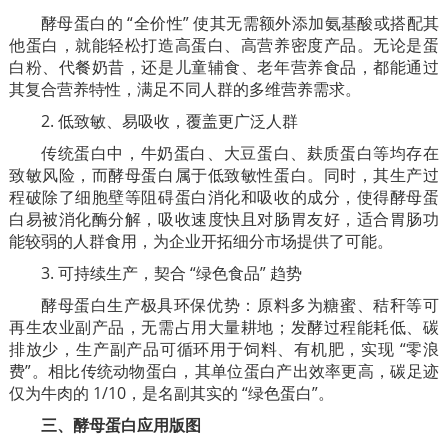
酵母蛋白的 “全价性” 使其无需额外添加氨基酸或搭配其
他蛋白，就能轻松打造高蛋白、高营养密度产品。无论是蛋
白粉、代餐奶昔，还是儿童辅食、老年营养食品，都能通过
其复合营养特性，满足不同人群的多维营养需求。
2. 低致敏、易吸收，覆盖更广泛人群
传统蛋白中，牛奶蛋白、大豆蛋白、麸质蛋白等均存在
致敏风险，而酵母蛋白属于低致敏性蛋白。同时，其生产过
程破除了细胞壁等阻碍蛋白消化和吸收的成分，使得酵母蛋
白易被消化酶分解，吸收速度快且对肠胃友好，适合胃肠功
能较弱的人群食用，为企业开拓细分市场提供了可能。
3. 可持续生产，契合 “绿色食品” 趋势
酵母蛋白生产极具环保优势：原料多为糖蜜、秸秆等可
再生农业副产品，无需占用大量耕地；发酵过程能耗低、碳
排放少，生产副产品可循环用于饲料、有机肥，实现 “零浪
费”。相比传统动物蛋白，其单位蛋白产出效率更高，碳足迹
仅为牛肉的 1/10，是名副其实的 “绿色蛋白”。
三、酵母蛋白应用版图