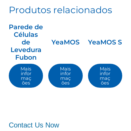
Produtos relacionados
Parede de
Células
de
YeaMOS
YeaMOS S
Levedura
Fubon
Mais
Mais
Mais
infor
infor
infor
maç
maç
maç
ões
ões
ões