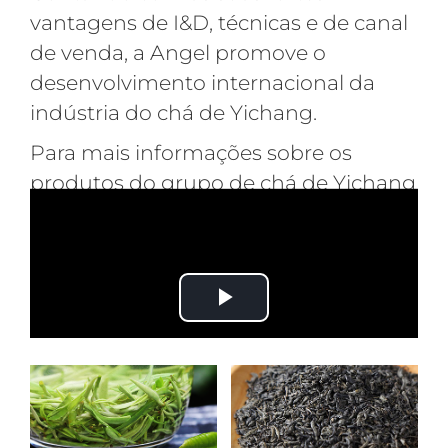
vantagens de I&D, técnicas e de canal
de venda, a Angel promove o
desenvolvimento internacional da
indústria do chá de Yichang.
Para mais informações sobre os
produtos do grupo de chá de Yichang
e o sítio Web oficial, consulte:
https://www.yichagroup.com/en/index
.html
Play
Play
Video
Video