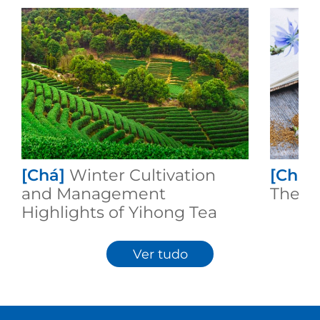
[Chá]
Winter Cultivation
[Chá]
and Management
Theafl
Highlights of Yihong Tea
Plantation
Ver tudo