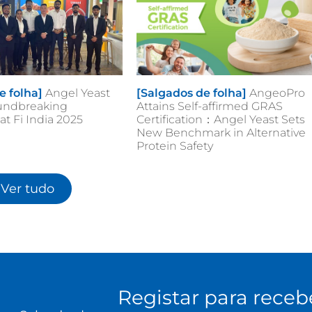
e folha]
Angel Yeast
[Salgados de folha]
AngeoPro
oundbreaking
Attains Self-affirmed GRAS
at Fi India 2025
Certification：Angel Yeast Sets
New Benchmark in Alternative
Protein Safety
Ver tudo
Registar para receb