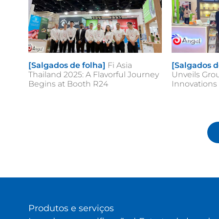
[Salgados de folha]
Fi Asia
[Salgados d
Thailand 2025: A Flavorful Journey
Unveils Gr
Begins at Booth R24
Innovations 
Produtos e serviços