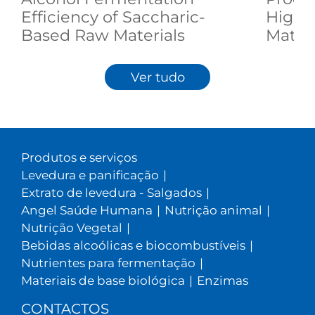
Efficiency of Saccharic-
High S
Based Raw Materials
Materi
Ver tudo
Produtos e serviços
Levedura e panificação
|
Extrato de levedura - Salgados
|
Angel Saúde Humana
|
Nutrição animal
|
Nutrição Vegetal
|
Bebidas alcoólicas e biocombustíveis
|
Nutrientes para fermentação
|
Materiais de base biológica
|
Enzimas
CONTACTOS