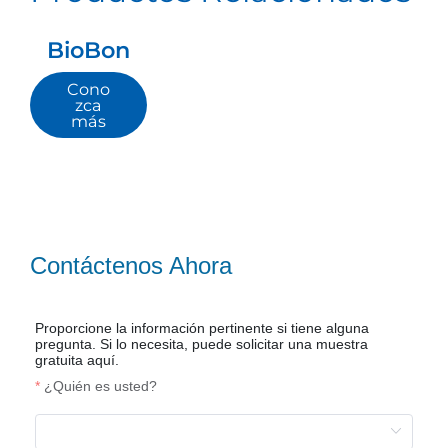
BioBon
Cono
zca
más