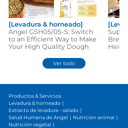
[Levadura & horneado]
[Leva
Angel GSH05/05-S: Switch
Super 
to an Efficient Way to Make
Bread
Your High Quality Dough
Heigh
Ver todo
Productos & Servicios
Levadura & horneado
|
Extracto de levadura - salado
|
Salud Humana de Angel
|
Nutrición animal
|
Nutrición vegetal
|