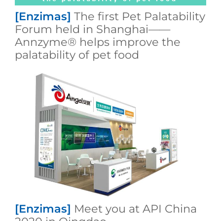
[Enzimas]
The first Pet Palatability
Forum held in Shanghai——
Annzyme® helps improve the
palatability of pet food
[Enzimas]
Meet you at API China