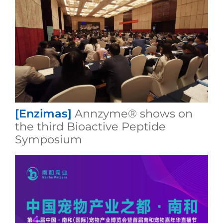
[Enzimas]
Annzyme® shows on
the third Bioactive Peptide
Symposium