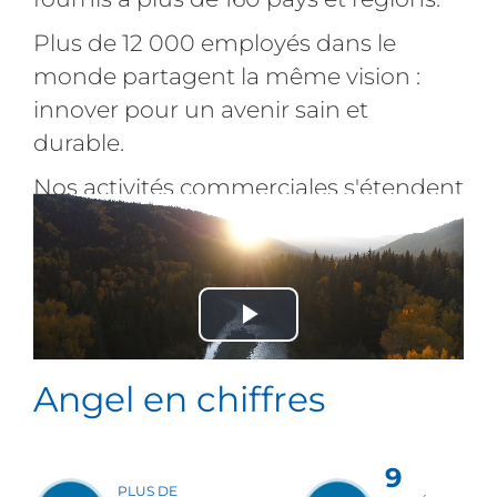
Plus de 12 000 employés dans le
monde partagent la même vision :
innover pour un avenir sain et
durable.
Nos activités commerciales s'étendent
de la boulangerie au gout alimentaire,
à la nutrition et à la santé, ainsi qu'aux
biotechnologies.
Play
Video
Angel en chiffres