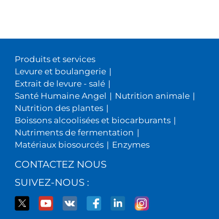
170+
SERVICE
EN
PAYS
SCIENCE
APPLIQ
ES
Produits et services
760+
Levure et boulangerie
|
PROFESSIONNELS EN R&D
Extrait de levure - salé
|
Santé Humaine Angel
|
Nutrition animale
|
Nutrition des plantes
|
Boissons alcoolisées et biocarburants
|
Nutriments de fermentation
|
Matériaux biosourcés
|
Enzymes
CONTACTEZ NOUS
SUIVEZ-NOUS :