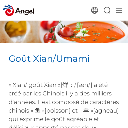
Goût Xian/Umami
« Xian/ goût Xian »[鲜：/∫æn/] a été
créé par les Chinois il y a des milliers
d'années. Il est composé de caractères
chinois « 鱼 »[poisson] et « 羊 »[agneau]
qui exprime le goût agréable et
délicieux apporté par ces deux