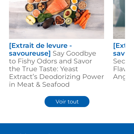
[Extrait de levure -
[Extra
savoureuse]
Say Goodbye
savou
to Fishy Odors and Savor
Secre
the True Taste: Yeast
Flavo
Extract’s Deodorizing Power
Angel 
in Meat & Seafood
Voir tout