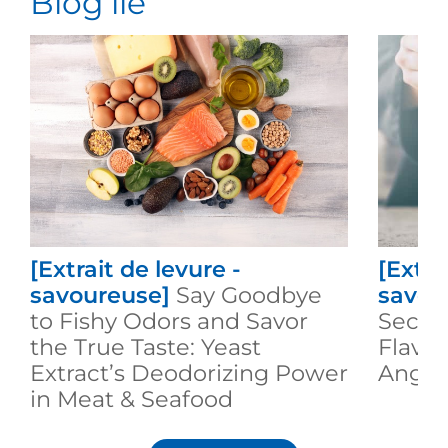
Blog lié
[Extrait de levure -
[Extra
savoureuse]
Say Goodbye
savou
to Fishy Odors and Savor
Secre
the True Taste: Yeast
Flavo
Extract’s Deodorizing Power
Angel 
in Meat & Seafood