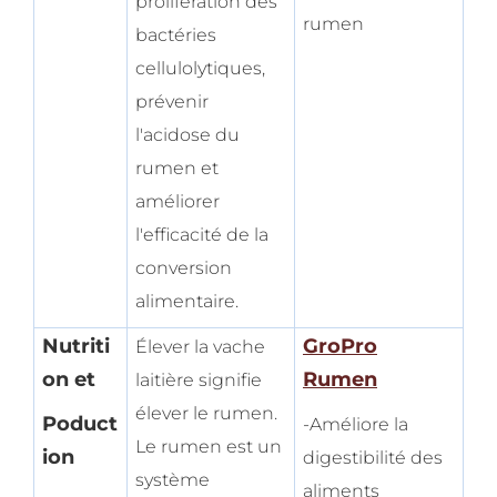
prolifération des
rumen
bactéries
cellulolytiques,
prévenir
l'acidose du
rumen et
améliorer
l'efficacité de la
conversion
alimentaire.
Nutriti
GroPro
Élever la vache
on et
Rumen
laitière signifie
élever le rumen.
Poduct
-Améliore la
Le rumen est un
ion
digestibilité des
système
aliments