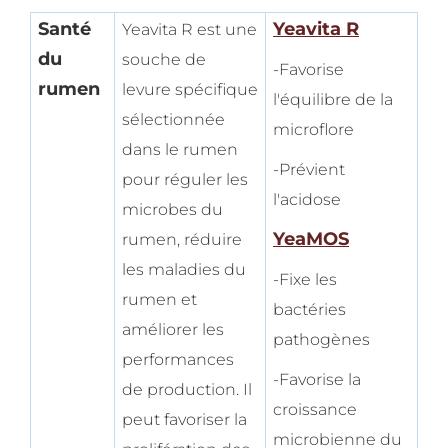
Santé
Yeavita R
Yeavita R est une
Video
du
souche de
-Favorise
rumen
levure spécifique
l'équilibre de la
sélectionnée
microflore
dans le rumen
-Prévient
pour réguler les
l'acidose
microbes du
YeaMOS
rumen, réduire
les maladies du
-Fixe les
rumen et
bactéries
améliorer les
pathogènes
performances
-Favorise la
de production. Il
croissance
peut favoriser la
microbienne du