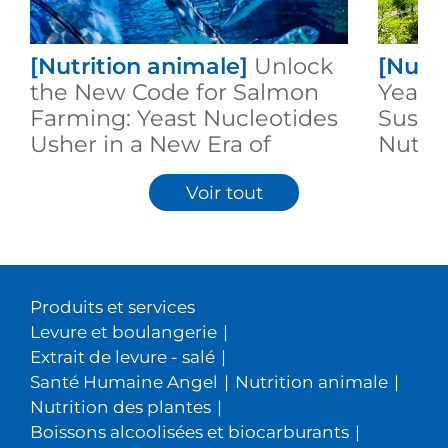
[Nutrition animale]
Unlock
[Nutri
the New Code for Salmon
Yeast:
Farming: Yeast Nucleotides
Susta
Usher in a New Era of
Nutri
Quality Upgrade
Innov
Voir tout
Produits et services
Levure et boulangerie
|
Extrait de levure - salé
|
Santé Humaine Angel
|
Nutrition animale
|
Nutrition des plantes
|
Boissons alcoolisées et biocarburants
|