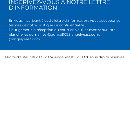
INSCRIVEZ-VOUS À NOTRE LETTRE
D'INFORMATION
En vous inscrivant à cette lettre d'information, vous acceptez les
termes de notre
politique de confidentialité
.
Pour garantir la réception du courrier, veuillez mettre sur liste
blanche les domaines @gumail1025.angelyeast.com,
@angelyeast.com
Droits d'auteur © 2021-2024 AngelYeast Co., Ltd. Tous droits réservés.