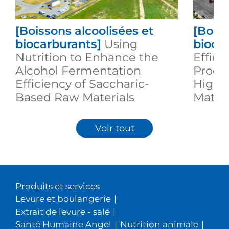
[Boissons alcoolisées et
[Boiss
biocarburants]
Using
bioca
Nutrition to Enhance the
Effici
Alcohol Fermentation
Produc
Efficiency of Saccharic-
High S
Based Raw Materials
Materi
Voir tout
Produits et services
Levure et boulangerie
|
Extrait de levure - salé
|
Santé Humaine Angel
|
Nutrition animale
|