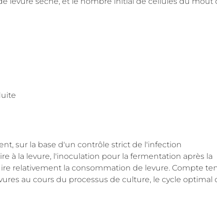
de levure sèche, et le nombre initial de cellules du moût
duite
, sur la base d'un contrôle strict de l'infection
re à la levure, l'inoculation pour la fermentation après la
uire relativement la consommation de levure. Compte te
vures au cours du processus de culture, le cycle optimal