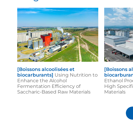
[Boissons alcoolisées et
[Boissons al
biocarburants]
Using Nutrition to
biocarburan
Enhance the Alcohol
Ethanol Pro
Fermentation Efficiency of
High Specifi
Saccharic-Based Raw Materials
Materials