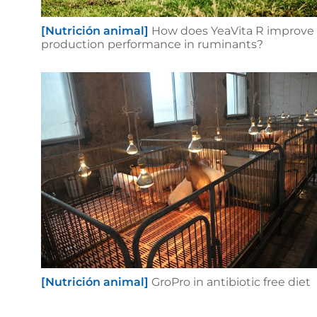
[Nutrición animal]
How does YeaVita R improve
production performance in ruminants?
[Nutrición animal]
GroPro in antibiotic free diet