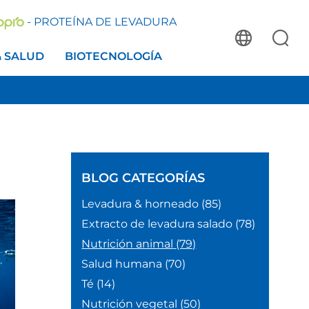
- PROTEÍNA DE LEVADURA
& SALUD
BIOTECNOLOGÍA
BLOG
CATEGORÍAS
Levadura & horneado
(85)
Extracto de levadura salado
(78)
Nutrición animal
(79)
Salud humana
(70)
Té
(14)
Nutrición vegetal
(50)