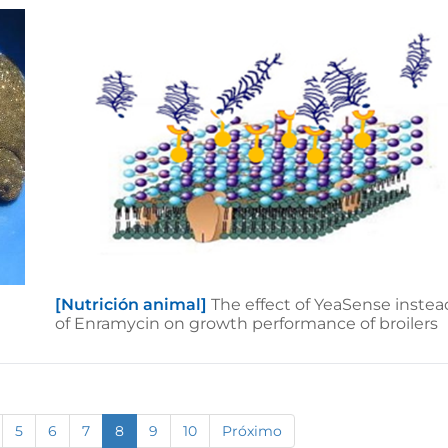
[Nutrición animal]
The effect of YeaSense instea
of Enramycin on growth performance of broilers
5
6
7
8
9
10
Próximo