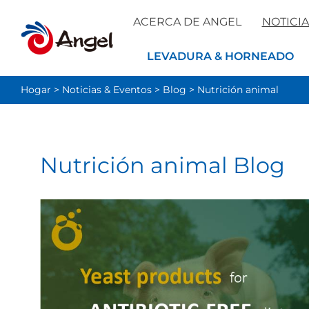
ACERCA DE ANGEL
NOTICIA
LEVADURA & HORNEADO
Hogar
>
Noticias & Eventos
>
Blog
>
Nutrición animal
Nutrición animal Blog