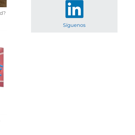
ed?
Síguenos
s