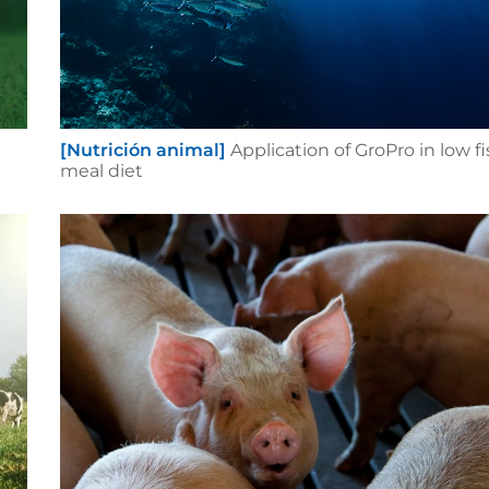
[Nutrición animal]
Application of GroPro in low f
meal diet