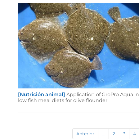
[Nutrición animal]
Application of GroPro Aqua in
low fish meal diets for olive flounder
Anterior
...
2
3
4