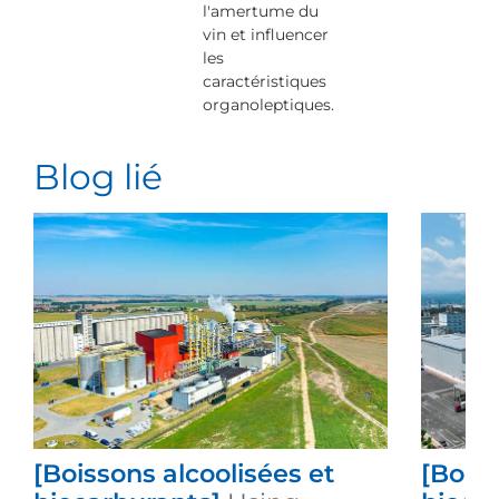
l'amertume du
vin et influencer
les
caractéristiques
organoleptiques.
Blog lié
[Boissons alcoolisées et
[Boiss