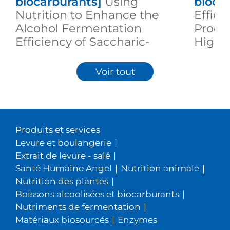
biocarburants]
Using
bioca
Nutrition to Enhance the
Effici
Alcohol Fermentation
Produc
Efficiency of Saccharic-
High S
Based Raw Materials
Materi
Voir tout
Produits et services
Levure et boulangerie
|
Extrait de levure - salé
|
Santé Humaine Angel
|
Nutrition animale
|
Nutrition des plantes
|
Boissons alcoolisées et biocarburants
|
Nutriments de fermentation
|
Matériaux biosourcés
|
Enzymes