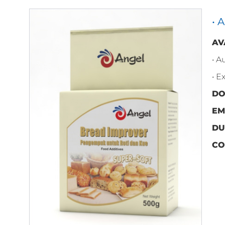
• 
AV
• A
• E
DO
EM
DU
CO