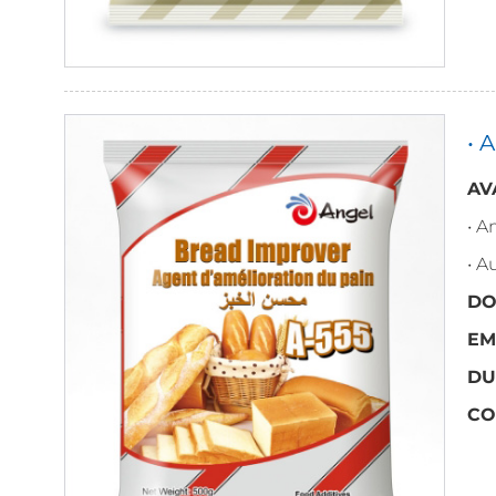
• 
AV
• A
• 
DO
EM
DU
CO