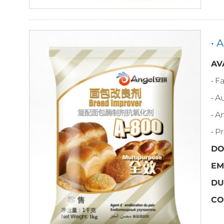
• 
AV
• F
• 
• A
• P
DO
EM
DU
CO