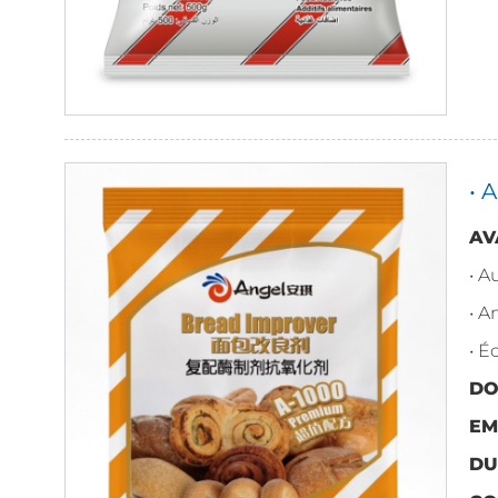
• 
AV
• 
• A
• 
DO
EM
DU