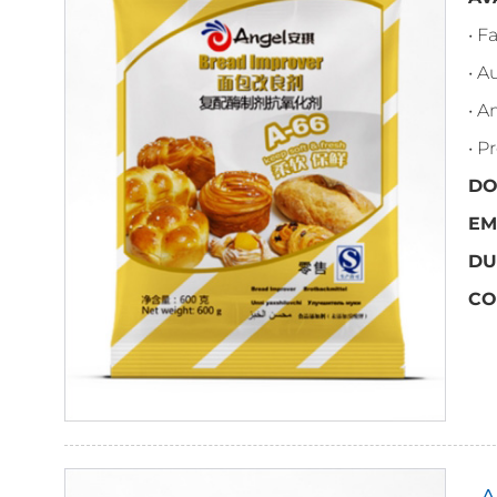
• F
• A
• A
• P
DO
EM
DU
CO
• 