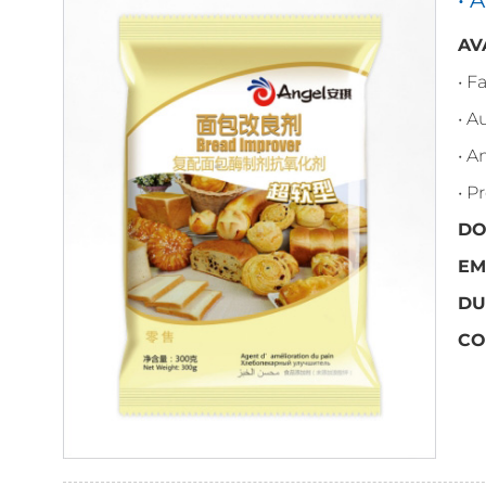
AV
• F
• 
• A
• P
DO
EM
DU
CO