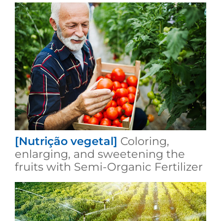
[Nutrição vegetal]
Coloring,
enlarging, and sweetening the
fruits with Semi-Organic Fertilizer