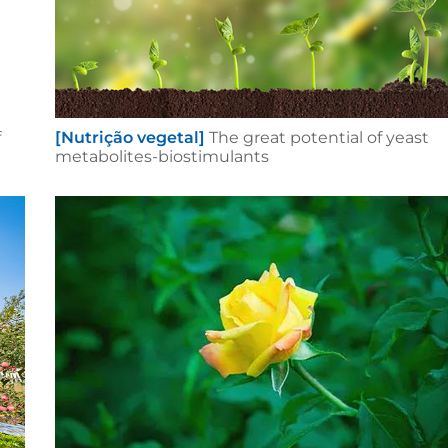
f
[Nutrição vegetal]
The great potential of yeast
metabolites-biostimulants