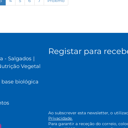
3
4
5
6
7
Próximo
Registar para receb
ra - Salgados
|
utrição Vegetal
 base biológica
ntos
Ao subscrever esta newsletter, o utili
Privacidade.
Para garantir a receção do correio, col