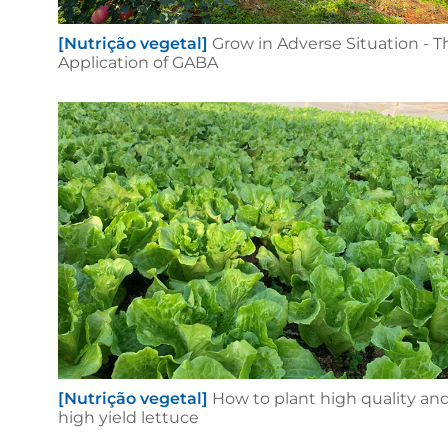
[Nutrição vegetal]
Grow in Adverse Situation - T
Application of GABA
[Nutrição vegetal]
How to plant high quality an
high yield lettuce