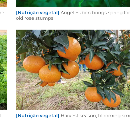
he
[Nutrição vegetal]
Angel Fubon brings spring for
old rose stumps
d
[Nutrição vegetal]
Harvest season, blooming smi