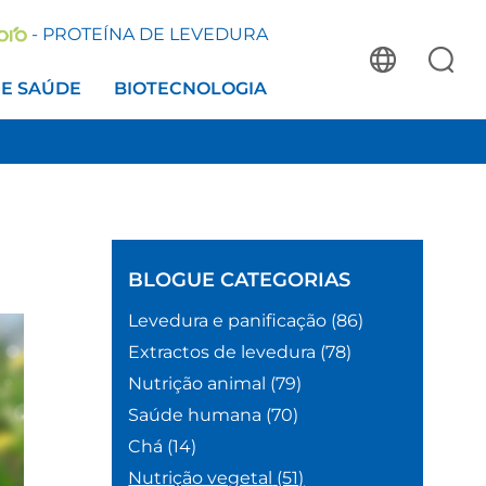
- PROTEÍNA DE LEVEDURA
 E SAÚDE
BIOTECNOLOGIA
BLOGUE
CATEGORIAS
Levedura e panificação
(86)
Extractos de levedura
(78)
Nutrição animal
(79)
Saúde humana
(70)
Chá
(14)
Nutrição vegetal
(51)