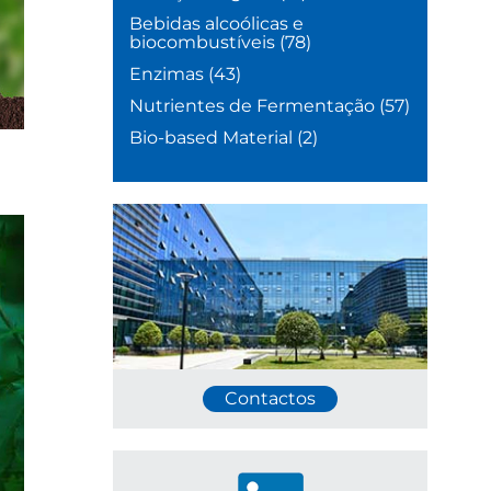
Bebidas alcoólicas e
biocombustíveis
(78)
Enzimas
(43)
Nutrientes de Fermentação
(57)
Bio-based Material
(2)
Contactos