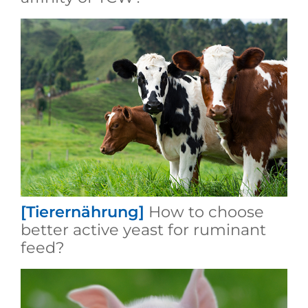
[Tierernährung]
How to choose
better active yeast for ruminant
feed?