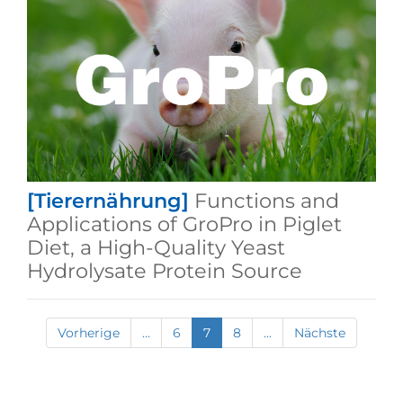
[Tierernährung]
Functions and
Applications of GroPro in Piglet
Diet, a High-Quality Yeast
Hydrolysate Protein Source
Vorherige
...
6
7
8
...
Nächste