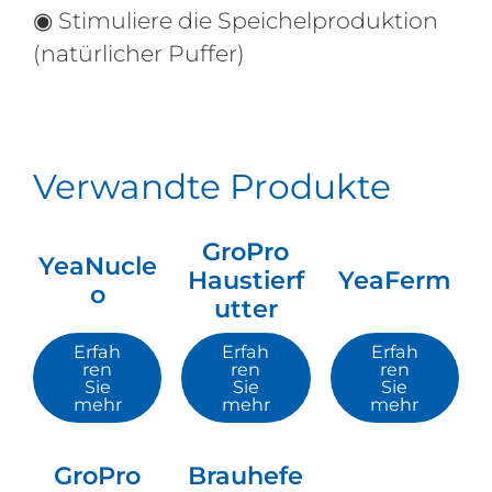
◉ Stimuliere die Speichelproduktion
(natürlicher Puffer)
Verwandte Produkte
GroPro
YeaNucle
Haustierf
YeaFerm
o
utter
Erfah
Erfah
Erfah
ren
ren
ren
Sie
Sie
Sie
mehr
mehr
mehr
GroPro
Brauhefe