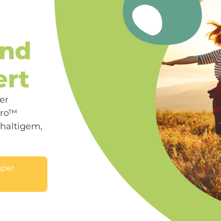
ind
ert
er
Pro™
haltigem,
aper