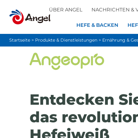
ÜBER ANGEL
NACHRICHTEN & 
HEFE & BACKEN
HEF
Startseite
>
Produkte & Dienstleistungen
>
Ernährung & Ge
Entdecken Si
das revolutio
Hefeiweiß