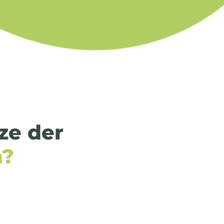
tze der
n?