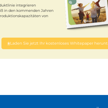
uktlinie integrieren
weiß in den kommenden Jahren
 Produktionskapazitäten von
Laden Sie jetzt Ihr kostenloses Whitepaper herunt