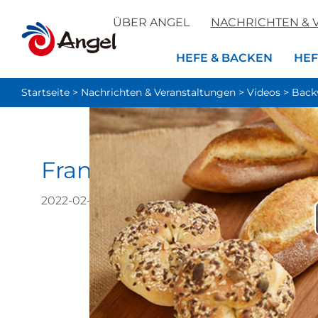
ÜBER ANGEL
NACHRICHTEN & 
HEFE & BACKEN
HEF
Startseite
>
Nachrichten & Veranstaltungen
>
Videos
>
Back
Französische Brötchen
2022-02-15 04:36:00
Zur