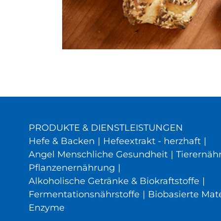
PRODUKTE & DIENSTLEISTUNGEN
Hefe & Backen
|
Hefeextrakt - herzhaft
|
Angel Menschliche Gesundheit
|
Tierernäh
Pflanzenernährung
|
Alkoholische Getränke & Biokraftstoffe
|
Fermentationsnährstoffe
|
Biobasierte Mate
Enzyme