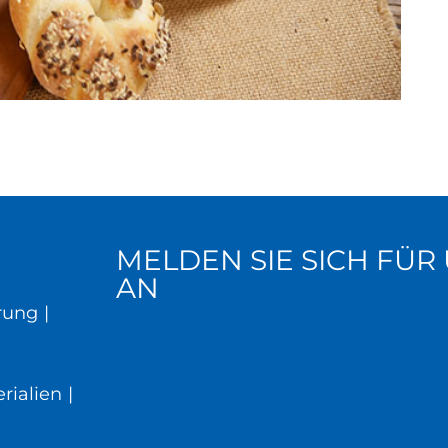
MELDEN SIE SICH FÜ
AN
rung
|
rialien
|