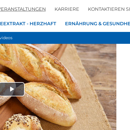
VERANSTALTUNGEN
KARRIERE
KONTAKTIEREN S
EEXTRAKT - HERZHAFT
ERNÄHRUNG & GESUNDHE
videos
Play
ück zur Liste
Video