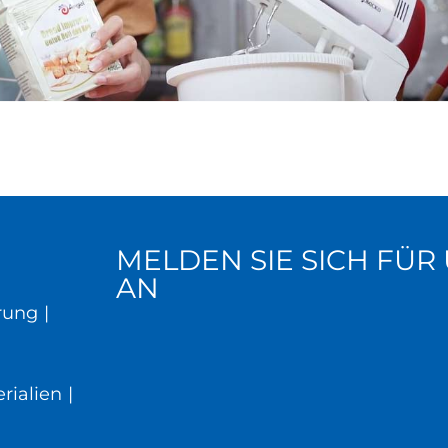
MELDEN SIE SICH FÜ
AN
rung
|
rialien
|