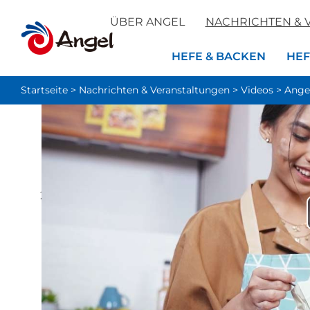
ÜBER ANGEL
NACHRICHTEN & 
HEFE & BACKEN
HEF
Startseite
>
Nachrichten & Veranstaltungen
>
Videos
>
Ange
Backen in Indonesien
2022-04-22 03:08:00
Zur