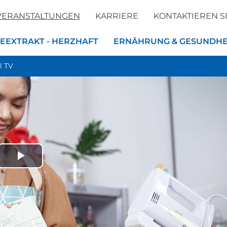
VERANSTALTUNGEN
KARRIERE
KONTAKTIEREN S
EEXTRAKT - HERZHAFT
ERNÄHRUNG & GESUNDHE
l TV
Play
ück zur Liste
Video