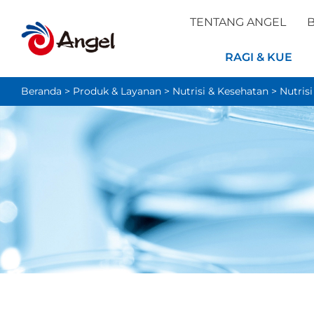
TENTANG ANGEL
B
RAGI & KUE
Beranda
>
Produk & Layanan
>
Nutrisi & Kesehatan
>
Nutris