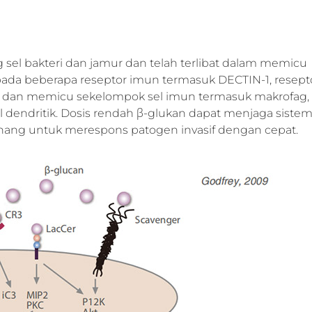
sel bakteri dan jamur dan telah terlibat dalam memicu
pada beberapa reseptor imun termasuk DECTIN-1, resept
16) dan memicu sekelompok sel imun termasuk makrofag,
 dendritik. Dosis rendah β-glukan dapat menjaga siste
ang untuk merespons patogen invasif dengan cepat.