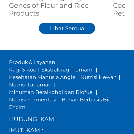
Genes of Flour and Rice
Code 
Products
Pets F
Meal!
Lihat Semua
Produk & Layanan
Ragi & Kue
|
Ekstrak ragi - umami
|
Kesehatan Manusia Angle
|
Nutrisi Hewan
|
Nutrisi Tanaman
|
Minuman Beralkohol dan Biofuel
|
Nutrisi Fermentasi
|
Bahan Berbasis Bio
|
Enzim
HUBUNGI KAMI
IKUTI KAMI: