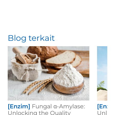
Blog terkait
[Enzim]
Fungal α-Amylase:
[Enzi
Unlocking the Quality
Unloc