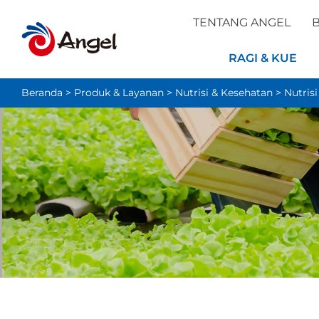
TENTANG ANGEL
B
RAGI & KUE
Beranda
>
Produk & Layanan
>
Nutrisi & Kesehatan
>
Nutris