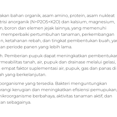
a akan bahan organik, asam amino, protein, asam nukleat
risi anorganik (N+P2O5+K2O) dan kalsium, magnesium,
um, boron dan elemen jejak lainnya, yang memenuhi
an memperbaiki pertumbuhan tanaman, perkembangan
 daun, ketahanan rebah, dan tingkat pembentukan buah, y
an periode panen yang lebih lama.
anah. Pemberian pupuk dapat meningkatkan pembentuka
eabilitas tanah, air, pupuk dan drainase melalui gelasi,
 empat faktor suplementasi air, pupuk, gas dan panas di
ah yang berkelanjutan.
roorganisme yang tersedia. Bakteri menguntungkan
rangi kerugian dan meningkatkan efisiensi pemupukan
organisme berbahaya, aktivitas tanaman aktif, dan
an sebagainya.