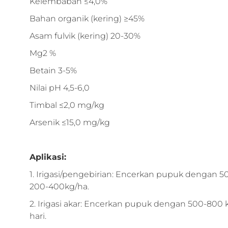
Kelembaban ≤4,0%
Bahan organik (kering) ≥45%
Asam fulvik (kering) 20-30%
Mg2 %
Betain 3-5%
Nilai pH 4,5-6,0
Timbal ≤2,0 mg/kg
Arsenik ≤15,0 mg/kg
Aplikasi:
1. Irigasi/pengebirian: Encerkan pupuk dengan 5
200-400kg/ha.
2. Irigasi akar: Encerkan pupuk dengan 500-800 kali
hari.