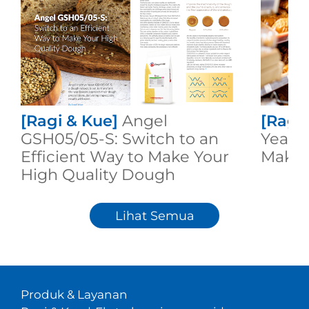
[Ragi & Kue]
Angel
[Ragi
GSH05/05-S: Switch to an
Yeast:
Efficient Way to Make Your
Makin
High Quality Dough
Lihat Semua
Produk & Layanan