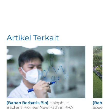
Artikel Terkait
[Bahan Berbasis Bio]
Halophilic
[Bahan B
Bacteria Pioneer New Path in PHA
Speeds 