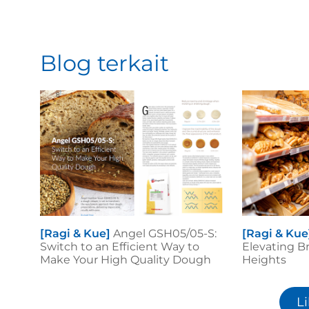
Blog terkait
[Ragi & Kue]
Angel GSH05/05-S:
[Ragi & Kue
Switch to an Efficient Way to
Elevating B
Make Your High Quality Dough
Heights
L