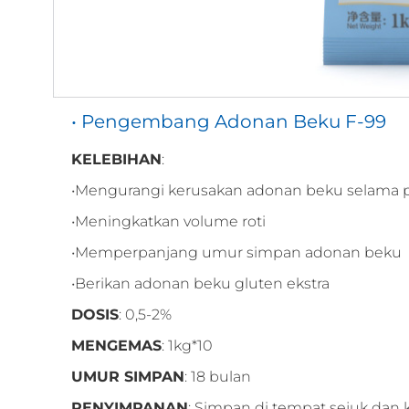
• Pengembang Adonan Beku F-99
KELEBIHAN
:
•Mengurangi kerusakan adonan beku selama
•Meningkatkan volume roti
•Memperpanjang umur simpan adonan beku
•Berikan adonan beku gluten ekstra
DOSIS
: 0,5-2%
MENGEMAS
: 1kg*10
UMUR SIMPAN
: 18 bulan
PENYIMPANAN
: Simpan di tempat sejuk dan k