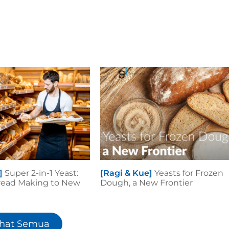
]
Super 2-in-1 Yeast:
[Ragi & Kue]
Yeasts for Frozen
read Making to New
Dough, a New Frontier
ihat Semua