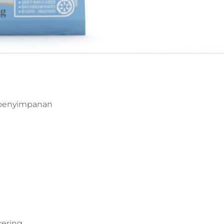
 penyimpanan
ering.