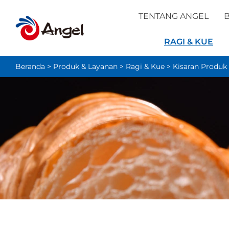
TENTANG ANGEL
B
RAGI & KUE
Beranda
>
Produk & Layanan
>
Ragi & Kue
>
Kisaran Produk