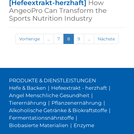
[Hefeextrakt-herzhaft]
How
AngeoPro Can Transform the
Sports Nutrition Industry
Vorherige
...
7
8
9
...
Nächste
PRODUKTE & DIENSTLEISTUNGEN
Hefe & Backen
|
Hefeextrakt - herzhaft
|
Angel Menschliche Gesundheit
|
Tierernährung
|
Pflanzenernährung
|
Alkoholische Getränke & Biokraftstoffe
|
Fermentationsnährstoffe
|
Biobasierte Materialien
|
Enzyme