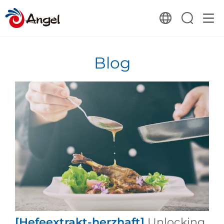
Blog
[Hefeextrakt-herzhaft]
Unlocking