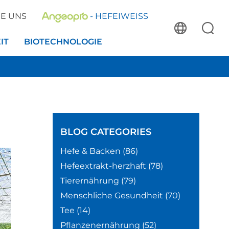
IE UNS
- HEFEIWEISS
IT
BIOTECHNOLOGIE
BLOG
CATEGORIES
Hefe & Backen
(86)
Hefeextrakt-herzhaft
(78)
Tierernährung
(79)
Menschliche Gesundheit
(70)
Tee
(14)
Pflanzenernährung
(52)