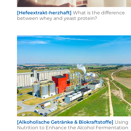
[Hefeextrakt-herzhaft]
What is the difference
between whey and yeast protein?
[Alkoholische Getränke & Biokraftstoffe]
Using
Nutrition to Enhance the Alcohol Fermentation