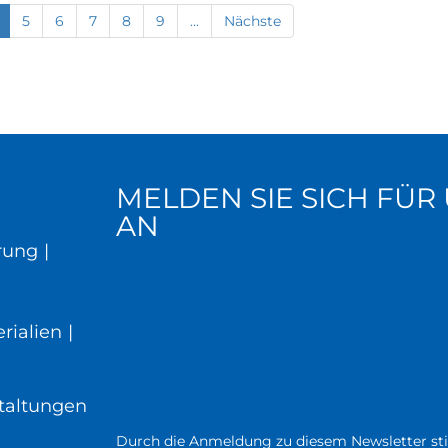
5
6
7
8
9
...
Nächste
MELDEN SIE SICH FÜ
AN
rung
|
rialien
|
taltungen
Durch die Anmeldung zu diesem Newsletter st