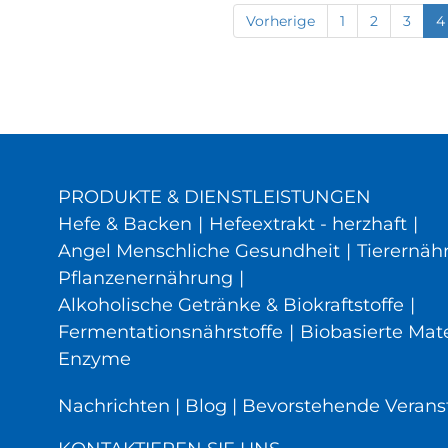
Vorherige
1
2
3
4
PRODUKTE & DIENSTLEISTUNGEN
Hefe & Backen
|
Hefeextrakt - herzhaft
|
Angel Menschliche Gesundheit
|
Tierernäh
Pflanzenernährung
|
Alkoholische Getränke & Biokraftstoffe
|
Fermentationsnährstoffe
|
Biobasierte Mate
Enzyme
Nachrichten
|
Blog
|
Bevorstehende Verans