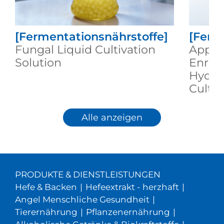
[Fermentationsnährstoffe]
[Ferm
Fungal Liquid Cultivation
Applic
Solution
Enric
Hydrol
Cultu
Alle anzeigen
PRODUKTE & DIENSTLEISTUNGEN
Hefe & Backen
|
Hefeextrakt - herzhaft
|
Angel Menschliche Gesundheit
|
Tierernährung
|
Pflanzenernährung
|