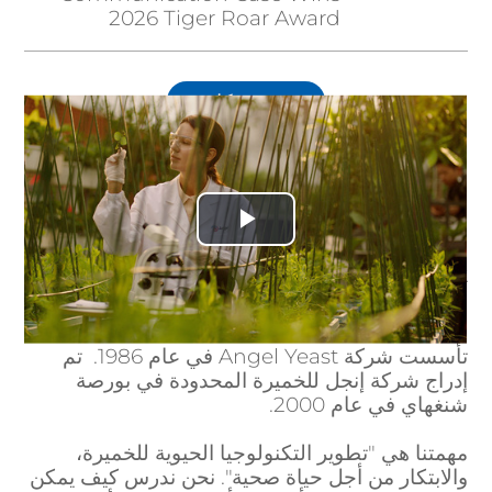
2026 Tiger Roar Award
شوف كل
من نحن
Play
إنجل هي شركة عالمية للخميرة والتكنولوجيا الحيوية
تطور حلول المكونات الطبيعية لصناعات الأغذية
Video
والمشروبات والتغذية والتكنولوجيا الحيوية.
تأسست شركة Angel Yeast في عام 1986. تم
إدراج شركة إنجل للخميرة المحدودة في بورصة
شنغهاي في عام 2000.
مهمتنا هي "تطوير التكنولوجيا الحيوية للخميرة،
والابتكار من أجل حياة صحية". نحن ندرس كيف يمكن