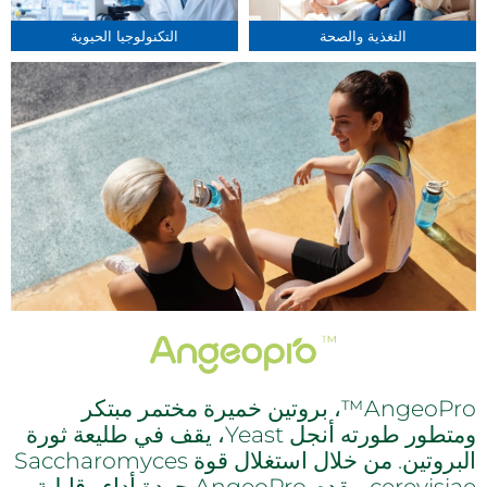
التغذية والصحة
التكنولوجيا الحيوية
AngeoPro™، بروتين خميرة مختمر مبتكر
ومتطور طورته أنجل Yeast، يقف في طليعة ثورة
البروتين. من خلال استغلال قوة Saccharomyces
cerevisiae، يقدم AngeoPro جودة أداء وقابلية