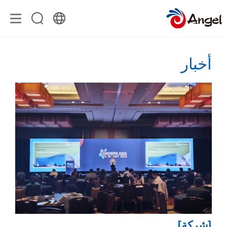
أخبار
[شركة]