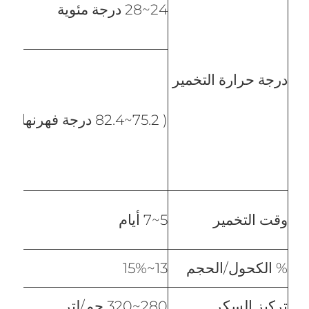
24~28 درجة مئوية
درجة حرارة التخمير
( 75.2~82.4 درجة فهرنهايت )
وقت التخمير
5~7 أيام
% الكحول/الحجم
13~15%
تركيز السكر
280~320 جم/لتر