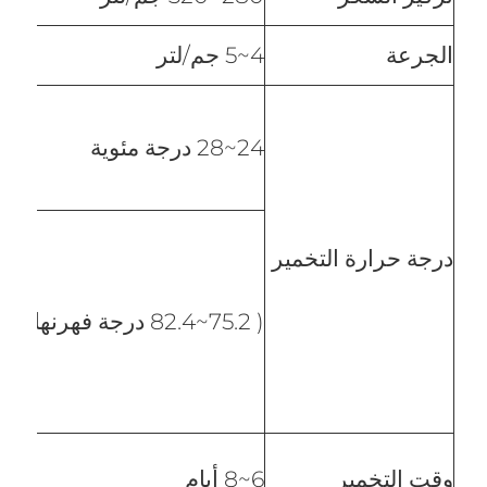
الجرعة
4~5 جم/لتر
24~28 درجة مئوية
درجة حرارة التخمير
( 75.2~82.4 درجة فهرنهايت )
وقت التخمير
6~8 أيام