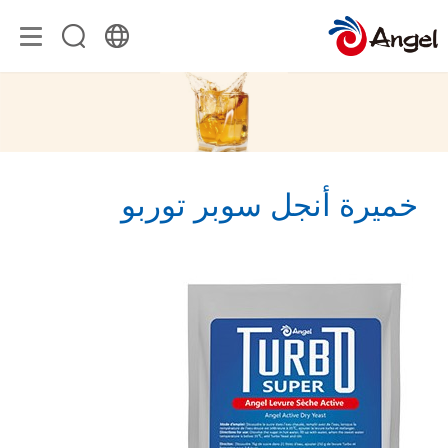
خميرة أنجل سوبر توربو