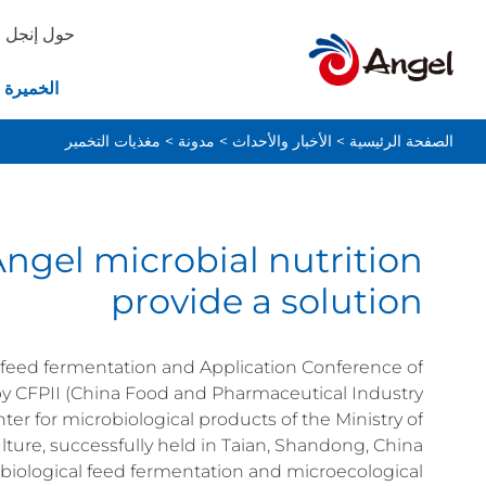
حول إنجل
الخميرة 
الصفحة الرئيسية
>
الأخبار والأحداث
>
مدونة
>
مغذيات التخمير
Angel microbial nutrition
provide a solution
l feed fermentation and Application Conference of
by CFPII (China Food and Pharmaceutical Industry
ter for microbiological products of the Ministry of
lture, successfully held in Taian, Shandong, China.
 biological feed fermentation and microecological