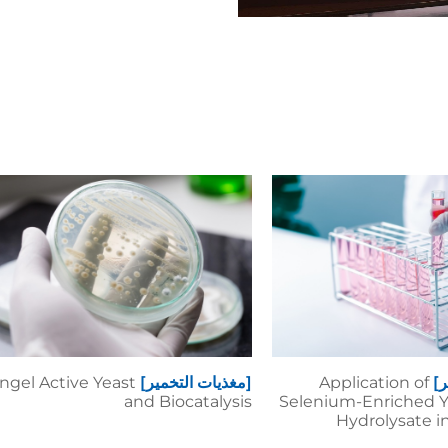
ر]
Application of
[مغذيات التخمير]
ngel Active Yeast
and Biocatalysis
Selenium-Enriched Y
Hydrolysate i