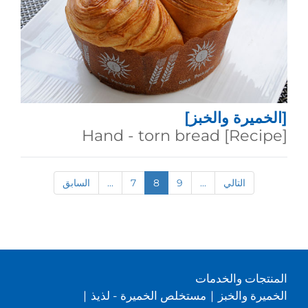
[الخميرة والخبز]
[Recipe] Hand - torn bread
التالي
...
9
8
7
...
السابق
المنتجات والخدمات
الخميرة والخبز
|
مستخلص الخميرة - لذيذ
|