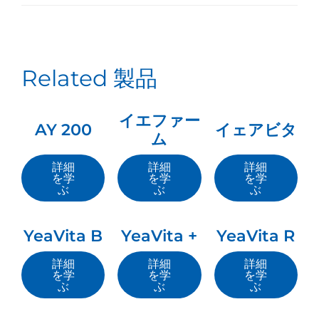
Related 製品
イエファー
AY 200
イェアビタ
ム
詳細
詳細
詳細
を学
を学
を学
ぶ
ぶ
ぶ
YeaVita B
YeaVita +
YeaVita R
詳細
詳細
詳細
を学
を学
を学
ぶ
ぶ
ぶ