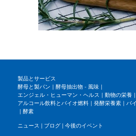
製品とサービス
酵母と製パン
|
酵母抽出物 - 風味
|
エンジェル・ヒューマン・ヘルス
|
動物の栄養
|
アルコール飲料とバイオ燃料
|
発酵栄養素
|
バ
|
酵素
ニュース
|
ブログ
|
今後のイベント