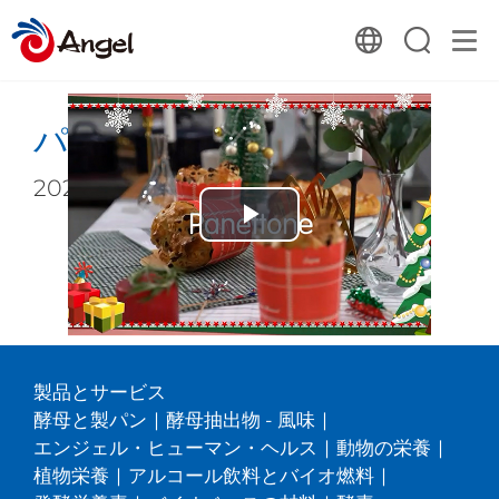
パネトーネ
2022-02-15 04:39:00
Play
リストに戻る
Video
製品とサービス
酵母と製パン
|
酵母抽出物 - 風味
|
エンジェル・ヒューマン・ヘルス
|
動物の栄養
|
植物栄養
|
アルコール飲料とバイオ燃料
|