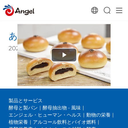
あんぱん
2022-02-15 04:42:00
Play
リストに戻る
Video
製品とサービス
酵母と製パン
|
酵母抽出物 - 風味
|
エンジェル・ヒューマン・ヘルス
|
動物の栄養
|
植物栄養
|
アルコール飲料とバイオ燃料
|