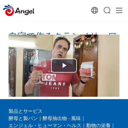
自宅で作るクランベリーワ
イン
2024-10-22 03:23:08
Play
リストに戻る
Video
製品とサービス
酵母と製パン
|
酵母抽出物 - 風味
|
エンジェル・ヒューマン・ヘルス
|
動物の栄養
|